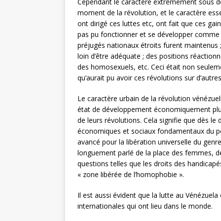
Cependant le caractère extrêmement sous dév
moment de la révolution, et le caractère esse
ont dirigé ces luttes etc, ont fait que ces ga
pas pu fonctionner et se développer comme d
préjugés nationaux étroits furent maintenus
loin d’être adéquate ; des positions réactionn
des homosexuels, etc. Ceci était non seulemen
qu’aurait pu avoir ces révolutions sur d’autre
Le caractère urbain de la révolution vénézueli
état de développement économiquement plus 
de leurs révolutions. Cela signifie que dès l
économiques et sociaux fondamentaux du peup
avancé pour la libération universelle du gen
longuement parlé de la place des femmes, de 
questions telles que les droits des handicapé
« zone libérée de l’homophobie ».
Il est aussi évident que la lutte au Vénézuel
internationales qui ont lieu dans le monde.