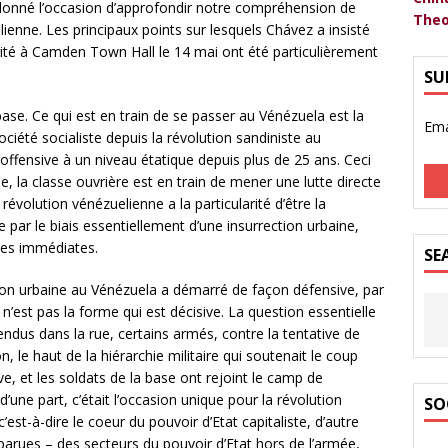
 donné l’occasion d’approfondir notre compréhension de
Theo
enne. Les principaux points sur lesquels Chávez a insisté
rité à Camden Town Hall le 14 mai ont été particulièrement
SU
se. Ce qui est en train de se passer au Vénézuela est la
Ema
ciété socialiste depuis la révolution sandiniste au
 offensive à un niveau étatique depuis plus de 25 ans. Ceci
e, la classe ouvrière est en train de mener une lutte directe
 révolution vénézuelienne a la particularité d’être la
 par le biais essentiellement d’une insurrection urbaine,
ites immédiates.
SE
ion urbaine au Vénézuela a démarré de façon défensive, par
 n’est pas la forme qui est décisive. La question essentielle
endus dans la rue, certains armés, contre la tentative de
on, le haut de la hiérarchie militaire qui soutenait le coup
ve, et les soldats de la base ont rejoint le camp de
d’une part, c’était l’occasion unique pour la révolution
SO
c’est-à-dire le coeur du pouvoir d’Etat capitaliste, d’autre
parues – des secteurs du pouvoir d’Etat hors de l’armée,