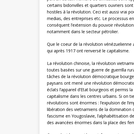
certains bidonvilles et quartiers ouvriers so
hostiles à la révolution. Ceci est aussi vrai p
medias, des entreprises etc. Le processus en c
conséquent l’extension du pouvoir révolution
notamment dans le secteur pétrolier.
Que le coeur de la révolution vénézuelienne a
qui après 1917 ont renversé le capitalisme.
La révolution chinoise, la révolution vietnam
toutes basées sur une guerre de guerrilla rur
tâches de la révolution démocratique bourgeoi
paysans ont mené une révolution démocratiq
éclats l’appareil d’Etat bourgeois et permis l
capitalisme dans les centres urbains. Si on ti
révolutions sont énormes : l’expulsion de l’imp
libération des vietnamiens de la domination d
fascisme en Yougoslavie, l’alphabétisation de 
des avancées énormes dans la place des fe