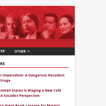
TER
OTHER
KS
r-Imperialism: A Dangerous Decadent
Stage
United States is Waging a New Cold
 A Socialist Perspective
a’s Great Road: Lessons for Marxist