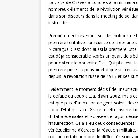
La visite de Chávez à Londres à la mi-mai a
nombreux éléments de la révolution vénézueli
dans son discours dans le meeting de solida
instructifs.
Premièrement revenons sur des notions de ba
première tentative consciente de créer une so
Nicaragua. C’est donc aussi la première lutte
est déjà considérable. Après un quart de siècl
pour obtenir le pouvoir d’Etat. Qui plus est, la
première prise du pouvoir étatique victorieuse
depuis la révolution russe de 1917 et ses su
Evidemment le moment décisif de l’insurrect
la défaite du coup d’Etat d’avril 2002, mais ce
est que plus d’un million de gens soient desc
coup d’Etat militaire. Grâce à cette insurrecti
d’Etat a été isolée et écrasée de façon décisi
l’insurrection. Cela a eu deux conséquences : 
vénézuelienne d’écraser la réaction militaire, 
part un certain nombre de difficultés sont ap