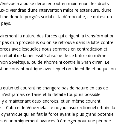
 Vénézuela a pu se dérouler tout en maintenant les droits
ci viendrait d’une intervention militaire extérieure, d’une
bine donc le progrès social et la démocratie, ce qui est un
 pays.
lairement la nature des forces qui dirigent la transformation
git pas d’un processus où on se retrouve dans la lutte contre
 forces avec lesquelles nous sommes en contradiction et
 était-il de la nécessité absolue de se battre du même
Union Soviétique, ou de Khomeini contre le Shah d’Iran. Le
t un courant politique avec lequel on s’identifie et auquel on
e, ou qu’un tel courant ne changera pas de nature en cas de
n’est jamais certaine et la défaite toujours possible.
 il y a maintenant deux endroits, et un même courant
ie – Cuba et le Vénézuela. Le noyau insurrectionnel urbain du
dynamique qui en fait la force ayant le plus grand potentiel
pays économiquement avancés à émerger pour une période