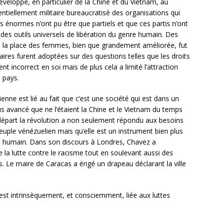
eloppé, en particulier de la Chine et du Vietnam, au
ntiellement militaire bureaucratisé des organisations qui
ins énormes n’ont pu être que partiels et que ces partis n’ont
es outils universels de libération du genre humain. Des
 ; la place des femmes, bien que grandement améliorée, fut
aires furent adoptées sur des questions telles que les droits
t incorrect en soi mais de plus cela a limité l’attraction
s pays.
enne est lié au fait que c’est une société qui est dans un
avancé que ne l’étaient la Chine et le Vietnam du temps
e départ la révolution a non seulement répondu aux besoins
le vénézuelien mais qu’elle est un instrument bien plus
re humain. Dans son discours à Londres, Chavez a
la lutte contre le racisme tout en soulevant aussi des
s. Le maire de Caracas a érigé un drapeau déclarant la ville
a est intrinsèquement, et consciemment, liée aux luttes